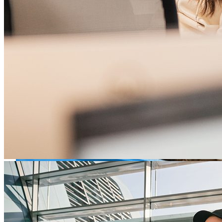
2020
企業価値280億ドルで上場
6億ドルの買収提案を辞退
成長を続けるため、現金6億ドルによる買収提案を辞
退。