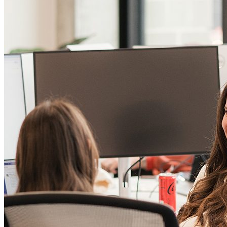
2018
売上100万ドルを達成
創業から8か月で黒字化を達成。月間売上100万ドル規
Axon 1.0をリリース
模へ成長。