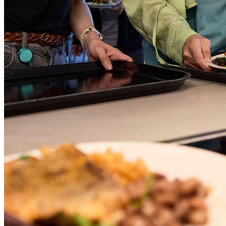
企業価値280億ドルで上場
Eコマース分野で試験運用を開始
企業価値280億ドルでナスダック（ティッカー: APP）
に上場。
2024